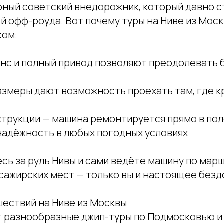
рный советский внедорожник, который давно с
й офф-роуда. Вот почему туры на Ниве из Мос
сом:
нс и полный привод позволяют преодолевать б
азмеры дают возможность проехать там, где к
струкции — машина ремонтируется прямо в по
надёжность в любых погодных условиях
сь за руль Нивы и сами ведёте машину по марш
ссажирских мест — только вы и настоящее без
ествий на Ниве из Москвы
 разнообразные джип-туры по Подмосковью и