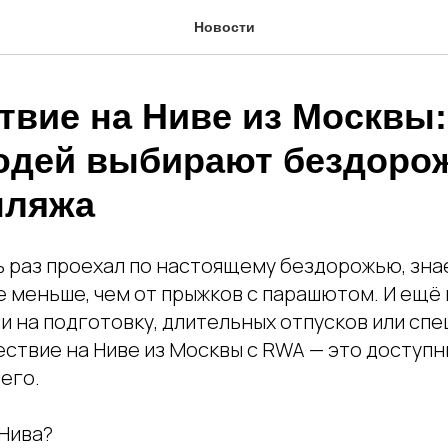
Новости
твие на Ниве из Москвы:
юдей выбирают бездоро
пляжа
ь раз проехал по настоящему бездорожью, зна
е меньше, чем от прыжков с парашютом. И ещё 
и на подготовку, длительных отпусков или сп
ествие на Ниве из Москвы с RWA — это доступн
его.
Нива?