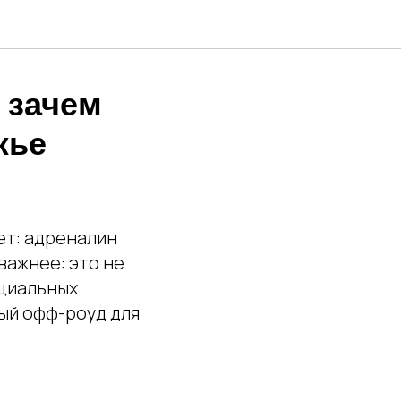
 зачем
жье
ет: адреналин
важнее: это не
ециальных
ый офф-роуд для