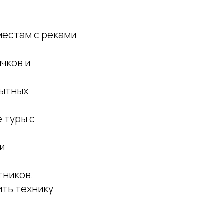
местам с реками
чков и
пытных
 туры с
и
тников.
ть технику