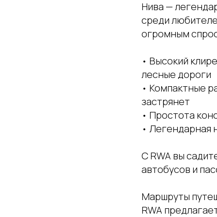
Нива — легенда
среди любителе
огромным спро
• Высокий клире
лесные дороги
• Компактные р
застрянет
• Простота кон
• Легендарная 
С RWA вы садите
автобусов и па
Маршруты путеш
RWA предлагает