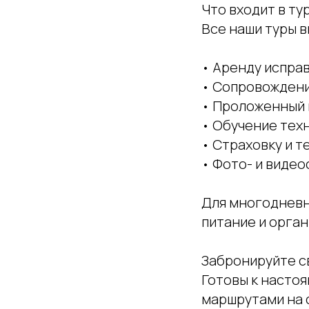
Что входит в ту
Все наши туры 
• Аренду испра
• Сопровождени
• Проложенный 
• Обучение тех
• Страховку и 
• Фото- и виде
Для многодневн
питание и орган
Забронируйте с
Готовы к насто
маршрутами на с