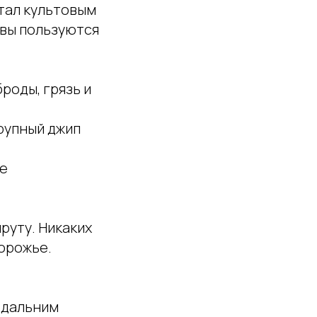
тал культовым
квы пользуются
роды, грязь и
рупный джип
ле
руту. Никаких
дорожье.
 дальним