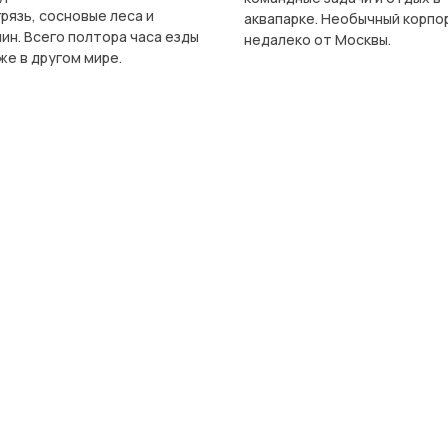
грязь, сосновые леса и
аквапарке. Необычный корпо
ин. Всего полтора часа езды
недалеко от Москвы.
уже в другом мире.