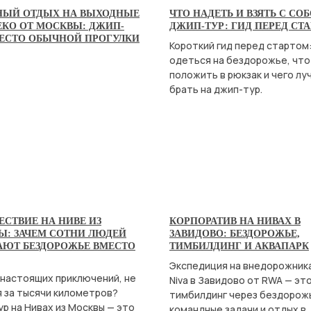
НЫЙ ОТДЫХ НА ВЫХОДНЫЕ
ЧТО НАДЕТЬ И ВЗЯТЬ С СО
ЕКО ОТ МОСКВЫ: ДЖИП-
ДЖИП-ТУР: ГИД ПЕРЕД СТ
МЕСТО ОБЫЧНОЙ ПРОГУЛКИ
Короткий гид перед стартом:
одеться на бездорожье, что
положить в рюкзак и чего лу
брать на джип-тур.
СТВИЕ НА НИВЕ ИЗ
КОРПОРАТИВ НА НИВАХ В
Ы: ЗАЧЕМ СОТНИ ЛЮДЕЙ
ЗАВИДОВО: БЕЗДОРОЖЬЕ,
АЮТ БЕЗДОРОЖЬЕ ВМЕСТО
ТИМБИЛДИНГ И АКВАПАРК
Экспедиция на внедорожника
настоящих приключений, не
Niva в Завидово от RWA — эт
 за тысячи километров?
тимбилдинг через бездорож
р на Нивах из Москвы — это
командные задачи и отдых в