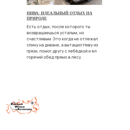
НИВА: ИДЕАЛЬНЫЙ ОТДЫХ НА
ПРИРОДЕ
Есть отдых, после которого ты
возвращаешься усталым, но
счастливым. Это когда не отлежал
спину на диване, а вытащил Ниву из
грязи, помог другу с лебёдкой и ел
горячий обед прямо в лесу.
Россия, Тверская область, Конаковский
муниципальный округ, деревня Вараксино
+7 800 550 69 61
mail@rwa.travel
Политика конфиденциальности