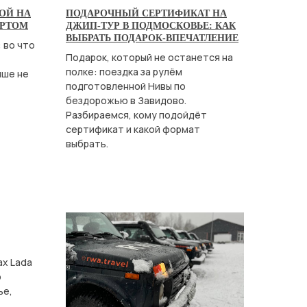
БОЙ НА
ПОДАРОЧНЫЙ СЕРТИФИКАТ НА
АРТОМ
ДЖИП-ТУР В ПОДМОСКОВЬЕ: КАК
ВЫБРАТЬ ПОДАРОК-ВПЕЧАТЛЕНИЕ
 во что
Подарок, который не останется на
полке: поездка за рулём
чше не
подготовленной Нивы по
бездорожью в Завидово.
Разбираемся, кому подойдёт
сертификат и какой формат
выбрать.
х Lada
о
ье,