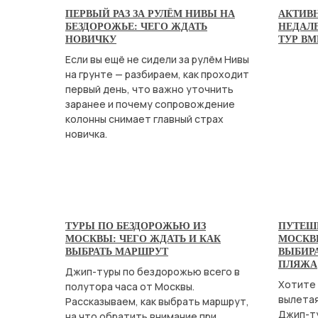
ПЕРВЫЙ РАЗ ЗА РУЛЁМ НИВЫ НА
АКТИВ
БЕЗДОРОЖЬЕ: ЧЕГО ЖДАТЬ
НЕДАЛ
НОВИЧКУ
ТУР В
Если вы ещё не сидели за рулём Нивы
на грунте — разбираем, как проходит
первый день, что важно уточнить
заранее и почему сопровождение
колонны снимает главный страх
новичка.
ТУРЫ ПО БЕЗДОРОЖЬЮ ИЗ
ПУТЕШЕ
МОСКВЫ: ЧЕГО ЖДАТЬ И КАК
МОСКВ
ВЫБРАТЬ МАРШРУТ
ВЫБИР
ПЛЯЖА
Джип-туры по бездорожью всего в
Хотите 
полутора часа от Москвы.
вылетая
Рассказываем, как выбрать маршрут,
Джип-ту
на что обратить внимание при